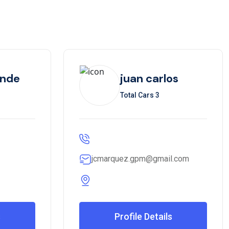
ende
juan carlos
Total Cars 3
jcmarquez.gpm@gmail.com
s
Profile Details