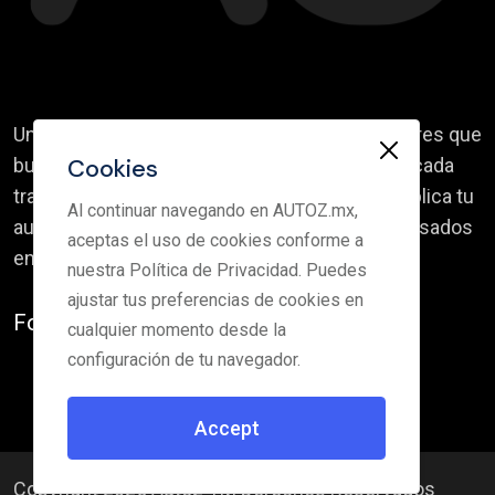
Un portal creado para compradores y vendedores que
Cookies
buscan transparencia, rapidez y confianza en cada
transacción. Explora vehículos verificados, publica tu
Al continuar navegando en AUTOZ.mx,
auto en minutos y conecta con miles de interesados
aceptas el uso de cookies conforme a
en tiempo real.
nuestra Política de Privacidad. Puedes
ajustar tus preferencias de cookies en
Follow Us:
cualquier momento desde la
configuración de tu navegador.
Accept
Copyright 2025 Autoz TM Derechos Reservados