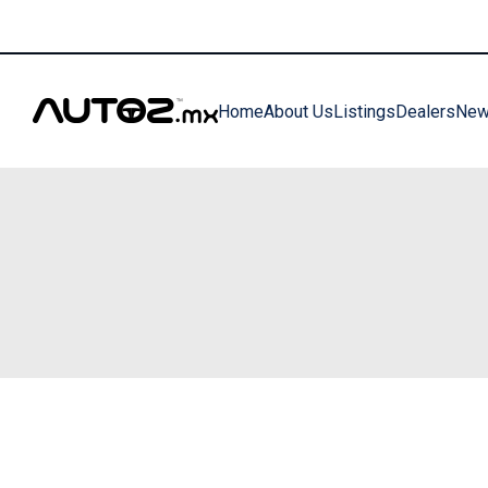
clientes@autoz.mx
+52 33 3380 0598
Home
About Us
Listings
Dealers
Ne