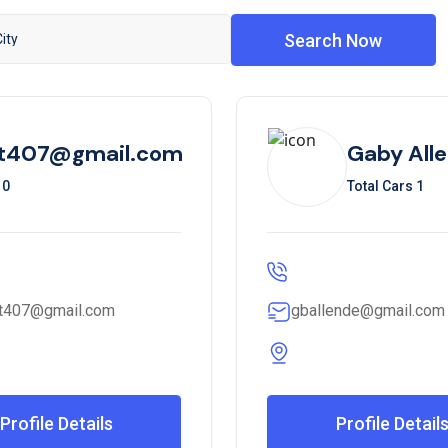
Search Now
it407@gmail.com
Gaby All
 0
Total Cars 1
it407@gmail.com
gballende@gmail.com
Profile Details
Profile Detail