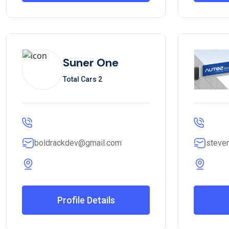
Suner One
Total Cars 2
boldrackdev@gmail.com
steve
Profile Details