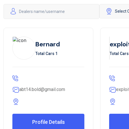
Bernard
explo
Total Cars 1
Total Cars
abt14.bold@gmail.com
explo
Profile Details