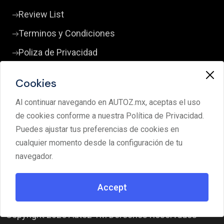
Review List
Terminos y Condiciones
Poliza de Privacidad
Cookies
Contact Us
Al continuar navegando en AUTOZ.mx, aceptas el uso
+52 33 3380 0598
de cookies conforme a nuestra Política de Privacidad.
clientes@autoz.mx
Puedes ajustar tus preferencias de cookies en
cualquier momento desde la configuración de tu
Av. Lorenzo Barcelata 4299 Los Pinos Campestre
navegador.
45239 Zapopan Jalisco
Accept
Copyright 2025 Autoz TM Derechos Reservados