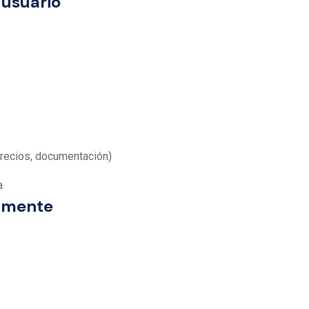
 usuario
 precios, documentación)
a
camente