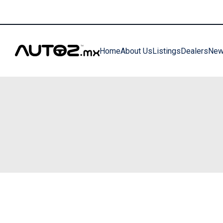
clientes@autoz.mx
+52 33 3380 0598
Home
About Us
Listings
Dealers
Ne