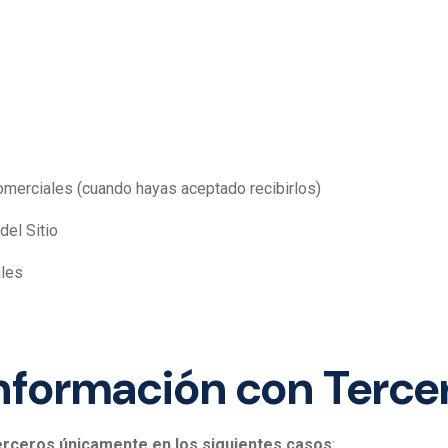
comerciales (cuando hayas aceptado recibirlos)
del Sitio
ales
Información con Terce
erceros únicamente en los siguientes casos
: