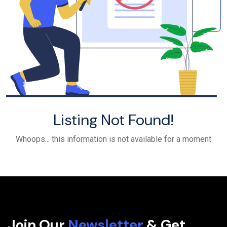
BMW
Bentley
Audi
Aston Martin
Acura
Alfa Romeo
BYD
Listing Not Found!
Cadillac
Chevy
Whoops... this information is not available for a moment
Title Type
Chrysler
Dodge
Clean
Elio Motors
Other
Ferrari
Fiat
Join Our
Newsletter
& Get