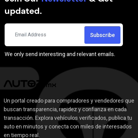
Rango de Precio
Ford
updated.
GMC
Honda
Subscribe
Hyundai
Inferno
We only send interesting and relevant emails.
Infinity
Features
Jaguar
Asientos de piel
Jeep
Quemacocos
Lamborghini
Control de crucero adaptativo
Lincoln
Un portal creado para compradores y vendedores que
Bluetooth
Lotus
buscan transparencia, rapidez y confianza en cada
Sistema de Freno Automatico
Maserati
transacción. Explora vehículos verificados, publica tu
Asistencia de carril
Mastretta
auto en minutos y conecta con miles de interesados
Aire Acodicionado
Mazda
en tiempo real.