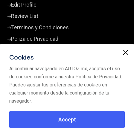
Edit Profile
Review List
Terminos y Condiciones
Poliza de Privacidad
Cookies
Contact Us
Al continuar navegando en AUTOZ.mx, aceptas el uso
+52 33 3380 0598
de cookies conforme a nuestra Política de Privacidad.
clientes@autoz.mx
Puedes ajustar tus preferencias de cookies en
cualquier momento desde la configuración de tu
Av. Lorenzo Barcelata 4299 Los Pinos Campestre
navegador.
45239 Zapopan Jalisco
Accept