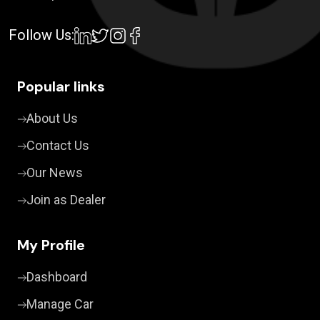
Paquete de Lujo
Mercedes Benz
Camara de Reversa
Follow Us:
Nissan
Conexión USB
Porsche
Sistema de Navegacion
Renault
Popular links
Search Here
Paquete Deportivo
SEAT
About Us
Subaru
Contact Us
Tesla
Our News
Toyota
Volkswagen
Join as Dealer
Zacua
Volvo
My Profile
Chevrolet
Dashboard
Manage Car