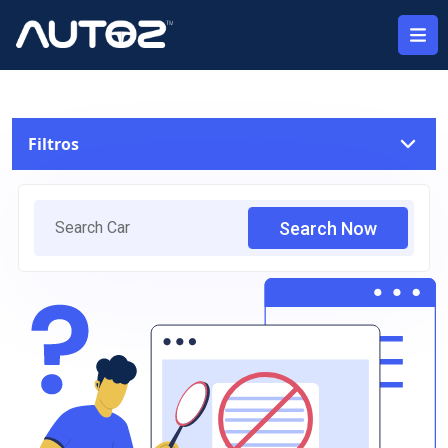
Filtros
Location
Search Now
Select Brand
Buick